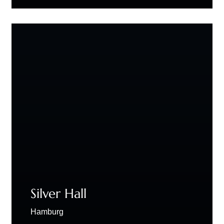
ehemalige Hauptzollamt in der Hamburger
Speicherstadt die perfekte…
Silver Hall
Hamburg