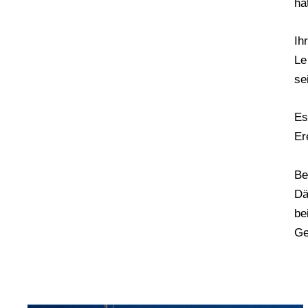
ha
Ih
Le
se
Es
Er
Be
Dä
be
Ge