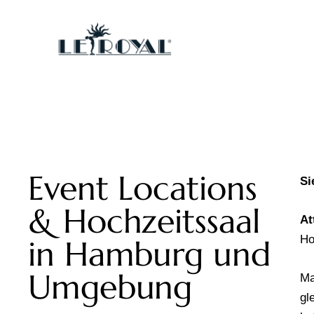
Event Locations
Si
& Hochzeitssaal
At
Ho
in Hamburg und
Umgebung
Ma
gl