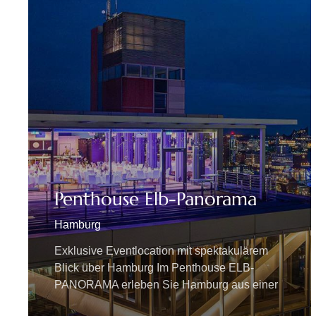
Penthouse Elb-Panorama
Hamburg
Exklusive Eventlocation mit spektakulärem
Blick über Hamburg Im Penthouse ELB-
PANORAMA erleben Sie Hamburg aus einer
völlig neuen Perspektive. In rund 100 Metern