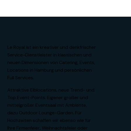
Le Royal ist ein kreativer und denkfrischer
Service-Dienstleister in klassischen und
neuen Dimensionen von Catering, Events,
Locations in Hamburg und persönlichen
Full Services.
Attraktive Elblocations, neue Trend- und
Top Event-Points. Eigener großer und
mittelgroßer Eventsaal mit Ambiente,
dazu Outdoor Lounge-Garden. Für
Hochzeiten schaffen wir ebenso wie für
Ihre Firmenfeier, Weihnachtsfeier oder