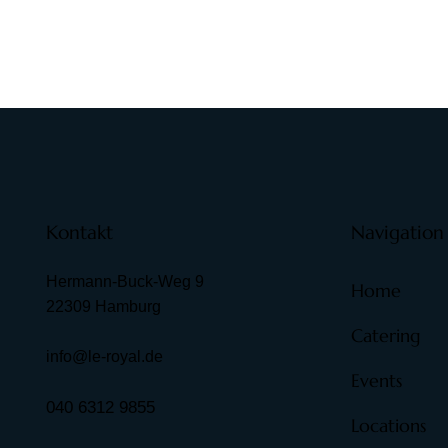
Kontakt
Navigation
Hermann-Buck-Weg 9
Home
22309 Hamburg
Catering
info@le-royal.de
Events
040 6312 9855
Locations