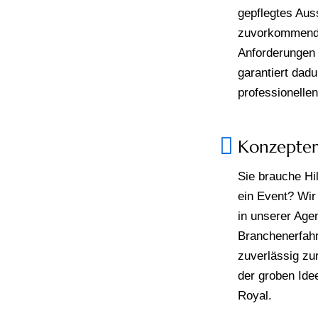
gepflegtes Auss
zuvorkommende
Anforderungen 
garantiert dadu
professionelle
Konzepter
Sie brauche Hil
ein Event? Wir 
in unserer Age
Branchenerfahr
zuverlässig zur
der groben Ide
Royal.